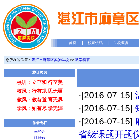
首页
|
校园快讯
|
学校概况
|
您所在的位置：
湛江市麻章区实验学校
>>
教学科研
校训校风
校训：立至和 行至美
校风：行有规 思无疆
·[2016-07-15]
教风：教有道 育无界
·[2016-07-15]
学风：知有尽 学无涯
·[2016-07-15]
作者专栏
王泽莲
省级课题开题
陈妙玲