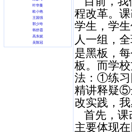
目前，我
叶华曼
程改革。课
欧小艳
王国强
学生，学生
郭少玲
韩舒霞
人一组，全
高东妮
吴陈冠
是黑板，每
板。而学校
法：①练习
精讲释疑⑤
改实践，我
首先，课
主要体现在