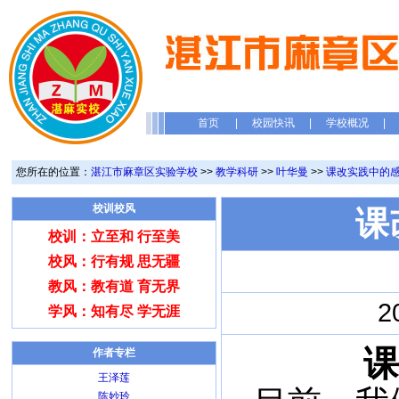
首页
|
校园快讯
|
学校概况
|
您所在的位置：
湛江市麻章区实验学校
>>
教学科研
>>
叶华曼
>>
课改实践中的
校训校风
课
校训：立至和 行至美
校风：行有规 思无疆
教风：教有道 育无界
2
学风：知有尽 学无涯
课
作者专栏
王泽莲
陈妙玲