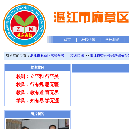
首页
|
校园快讯
|
学校概况
|
您所在的位置：
湛江市麻章区实验学校
>>
校园快讯
>>
湛江市委宣传部副部长等
校训校风
校训：立至和 行至美
校风：行有规 思无疆
教风：教有道 育无界
学风：知有尽 学无涯
图片新闻