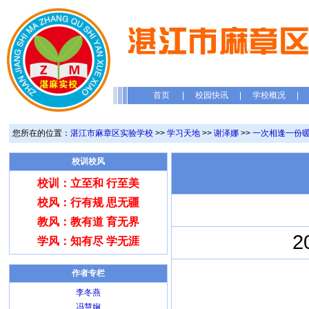
首页
|
校园快讯
|
学校概况
|
您所在的位置：
湛江市麻章区实验学校
>>
学习天地
>>
谢泽娜
>>
一次相逢一份
校训校风
校训：立至和 行至美
校风：行有规 思无疆
教风：教有道 育无界
2
学风：知有尽 学无涯
作者专栏
李冬燕
冯慧娴