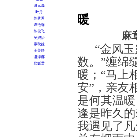
谢元晟
叶丹
暖
陈秀秀
谭艳馨
陈俊飞
麻
吴婉怡
廖秋娃
“金风
王美静
谢泽娜
数。”缠绵
郑媛君
暖；“马上
安”，亲友
是何其温暖
逢是昨久的
我遇见了凡