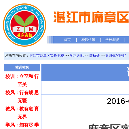
首页
|
校园快讯
|
学校概况
|
您所在的位置：
湛江市麻章区实验学校
>>
学习天地
>>
廖秋娃
>>
谢谢你的陪伴
校训校风
校训：立至和 行
至美
校风：行有规 思
2016
无疆
教风：教有道 育
无界
学风：知有尽 学