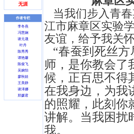
麻章区
无涯
当我们步入青春期
作者专栏
江市麻章区实验
李冬燕
冯慧娴
友谊，给予我关
谢元晟
叶丹
“春蚕到死丝方
陈秀秀
谭艳馨
师，是你教会了
陈俊飞
吴婉怡
候，正百思不得
廖秋娃
王美静
在我身边，为我
谢泽娜
郑媛君
的照耀，此刻你
讲解。当我困扰
我。