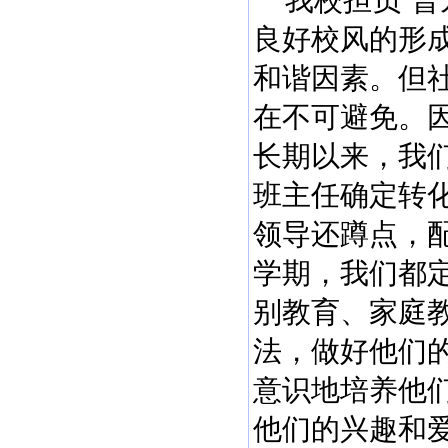
我校担负“普
良好校风的形
和谐因素。但
在不可避免。
长期以来，我
班主任确定转
领导还蹲点，
学期，我们都
别教育、家庭
法，做好他们
意识地培养他
他们的兴趣和