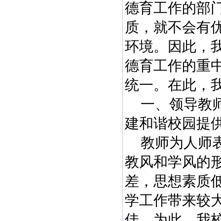
德育工作的部
质，就不会有
环境。因此，
德育工作的重
统一。在此，
一、领导教师
建和谐校园提
教师为人师表
教风和学风的
差，思想素质
学工作带来较
佳。为此，我