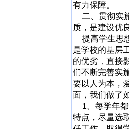
有力保障。
二、贯彻实施
质，是建设优
提高学生思想
是学校的基层
的优劣，直接
们不断完善实
要以人为本，
面，我们做了
1、每学年都
特点，尽量选
任工作，取得