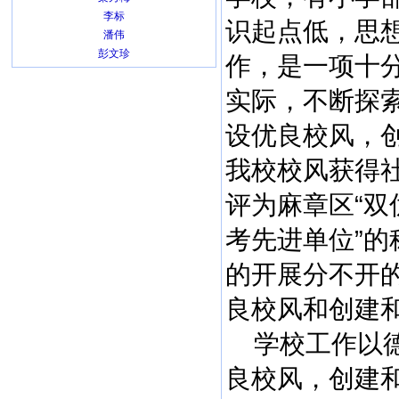
李标
识起点低，思
潘伟
彭文珍
作，是一项十
实际，不断探
设优良校风，
我校校风获得
评为麻章区“双
考先进单位”
的开展分不开
良校风和创建
学校工作以德
良校风，创建