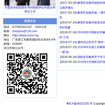
·[2017-03-20]
麻章区实验学校组织
市委宣传部副部长等到我校评估市级文明
公园开展社..
单位工作
·[2017-03-16]
麻章区实验学校：“两
范
联系方式
·[2016-07-24]
麻章区实验学校党支部
电话：(0759)3301167、3302129
良好形象
邮箱：
mzqsyxx@126.com
·[2016-07-16]
2016年6月我校召开
网址：
https://www.zmsx.org
织”入党..
地址：广东湛江市麻章城区民乐东街6-8号
·[2016-07-15]
潘伟书记作关于“两学
邮编：524094
·[2016-07-15]
2016年6月湛江市麻
关注学校公众号：
一做”知..
·[2016-06-16]
我校党员教师关于学习
·[2016-03-10]
2016年3月我校召开
粤ICP备06025291号
Copyri