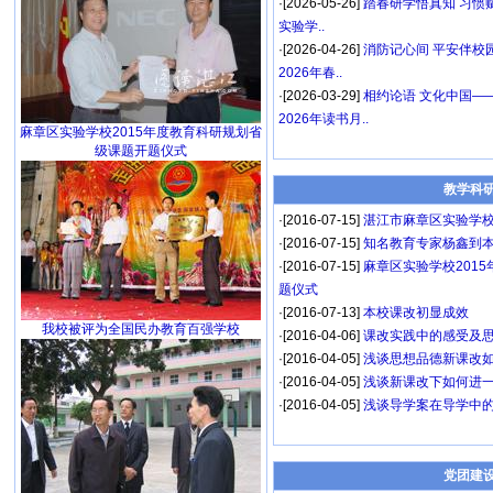
·[2026-05-26]
踏春研学悟真知 习惯
实验学..
·[2026-04-26]
消防记心间 平安伴校
2026年春..
·[2026-03-29]
相约论语 文化中国—
2026年读书月..
麻章区实验学校2015年度教育科研规划省
级课题开题仪式
教学科
·[2016-07-15]
湛江市麻章区实验学校
·[2016-07-15]
知名教育专家杨鑫到
·[2016-07-15]
麻章区实验学校201
题仪式
·[2016-07-13]
本校课改初显成效
我校被评为全国民办教育百强学校
·[2016-04-06]
课改实践中的感受及思考
·[2016-04-05]
浅谈思想品德新课改如
·[2016-04-05]
浅谈新课改下如何进一
·[2016-04-05]
浅谈导学案在导学中的
党团建