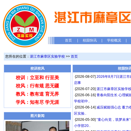
首页
|
校园快讯
|
学校概况
|
您所在的位置：
湛江市麻章区实验学校
>>
首页
校训校风
校园快
·[2026-08-07]
2026年8月7日湛
校训：立至和 行至美
启事
校风：行有规 思无疆
·[2026-07-20]
湛江市麻章区实验学校
教风：教有道 育无界
·[2026-06-16]
青春向阳生长 心理赋
学校初中..
学风：知有尽 学无涯
·[2026-06-14]
减压赋能强心志 蓄力
区实验..
图片新闻
·[2026-05-30]
“童心向党，筑梦未来
小学部20..