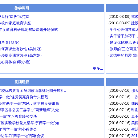
教学科研
举行“课改”示范课
·[2010-03-09]
试谈
本校作家庭教育讲座
·[2010-03-09]
建设
5年度教育科研规划省级课题开题仪式
·
学生心理偏常成因
·
实干苦干加巧干，
 (叶华曼)
·
建设优良校风 创建
何高课堂有效性 (吴陈冠)
·
教师的“三心两意”
步提高课堂效率 (高东妮)
·
师德中的师爱 (郑
心得体会 (欧小艳)
更多...
党团建设
校优秀共青团员到霞山森林公园开展社..
·[2016-07-16]
那天
学一做”促党员亮身份带头模范
·[2016-07-16]
一次
借“两学一做”东风，树学校良好形象
·[2016-07-16]
课改
麻章区非公党工委举办“两新组织”入党..
·[2016-07-16]
谢谢
一做”学习教育经验交谈
·[2016-07-16]
真不
章区实验学校党支部举行“两学一做”知..
·[2016-07-16]
美丽
“两学一做”的心得体会
·[2016-07-16]
生活
传达学习“两学一做”部署会议
·[2016-07-16]
20