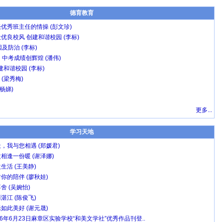
德育教育
优秀班主任的情操 (彭文珍)
优良校风 创建和谐校园 (李标)
及防治 (李标)
中考成绩创辉煌 (潘伟)
和谐校园 (李标)
 (梁秀梅)
杨娣)
更多...
学习天地
，我与您相遇 (郑媛君)
相逢一份暖 (谢泽娜)
生活 (王美静)
你的陪伴 (廖秋娃)
舍 (吴婉怡)
湛江 (陈俊飞)
如此美好 (谢元晟)
16年6月23日麻章区实验学校“和美文学社”优秀作品刊登..