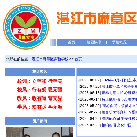
首页
|
校园快讯
|
学校概况
|
您所在的位置：
湛江市麻章区实验学校
>>
首页
校训校风
·[2026-08-07]
2026年8月7日湛
校训：立至和 行至美
·[2026-07-20]
湛江市麻章区实验学校
校风：行有规 思无疆
·[2026-06-16]
青春向阳生长 心理赋
教风：教有道 育无界
·[2026-06-14]
减压赋能强心志 蓄力
·[2026-05-30]
“童心向党，筑梦未来”
学风：知有尽 学无涯
·[2026-05-26]
踏春研学悟真知 习惯
·[2026-04-26]
消防记心间 平安伴校园
图片新闻
·[2026-03-29]
相约论语 文化中国——