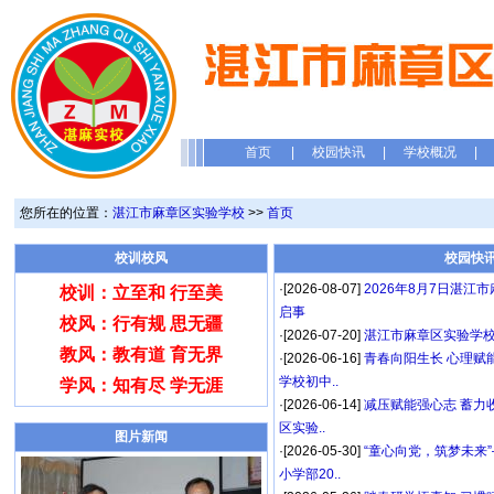
首页
|
校园快讯
|
学校概况
|
您所在的位置：
湛江市麻章区实验学校
>>
首页
校训校风
校园快
·[2026-08-07]
2026年8月7日湛
校训：立至和 行至美
启事
校风：行有规 思无疆
·[2026-07-20]
湛江市麻章区实验学校
教风：教有道 育无界
·[2026-06-16]
青春向阳生长 心理赋
学校初中..
学风：知有尽 学无涯
·[2026-06-14]
减压赋能强心志 蓄力
区实验..
图片新闻
·[2026-05-30]
“童心向党，筑梦未来
小学部20..