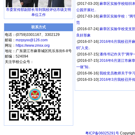
·[2017-03-20]
麻章区实验学校组织
市委宣传部副部长等到我校评估市级文明
公园开展社..
单位工作
·[2017-03-16]
麻章区实验学校：“两
范
联系方式
·[2016-07-24]
麻章区实验学校党支部
电话：(0759)3301167、3302129
良好形象
邮箱：
mzqsyxx@126.com
·[2016-07-16]
2016年6月我校召开
网址：
https://www.zmsx.org
织”入党..
地址：广东湛江市麻章城区民乐东街6-8号
·[2016-07-15]
潘伟书记作关于“两学
邮编：524094
·[2016-07-15]
2016年6月湛江市麻
关注学校公众号：
一做”知..
·[2016-06-16]
我校党员教师关于学习
·[2016-03-10]
2016年3月我校召开
粤ICP备06025291号
Copyri