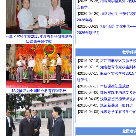
·[2026-05-26]
踏春研学悟真知 习惯
实验学..
·[2026-04-26]
消防记心间 平安伴校
2026年春..
·[2026-03-29]
相约论语 文化中国—
2026年读书月..
麻章区实验学校2015年度教育科研规划省
级课题开题仪式
教学科
·[2016-07-15]
湛江市麻章区实验学校
·[2016-07-15]
知名教育专家杨鑫到
·[2016-07-15]
麻章区实验学校201
题仪式
·[2016-07-13]
本校课改初显成效
我校被评为全国民办教育百强学校
·[2016-04-06]
课改实践中的感受及思考
·[2016-04-05]
浅谈思想品德新课改如
·[2016-04-05]
浅谈新课改下如何进一
·[2016-04-05]
浅谈导学案在导学中的
党团建